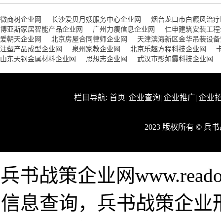
微商树企业网
长沙爱贝月嫂服务中心企业网
烟台龙口市白癜风治疗
博亚斯家居智能产品企业网
广州力瘦信息企业网
仁申建筑安装工程
爱朝天企业网
北京房屋合同律师企业网
天津滨海新区金华吊装设备
注塑产品成型企业网
泉州家教企业网
北京乐趣方程科技企业网
山东天钢金属材料企业网
思想志企业网
武汉市影如霞科技企业网
栏目导航:
首页
|
企业查询
|
企业推广
|
企业
2023 版权所有 © 
兵书战策企业网www.rea
信息查询，兵书战策企业